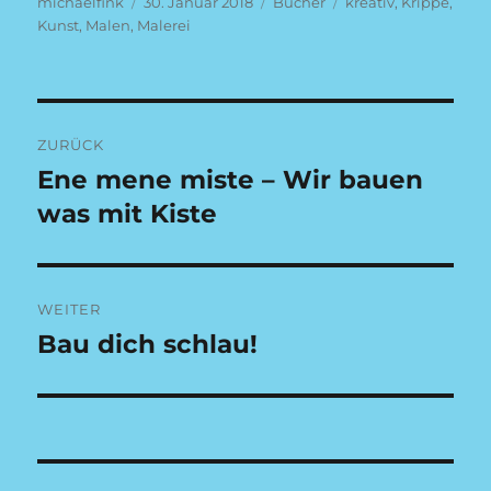
Autor
Veröffentlicht
Kategorien
Schlagwörter
michaelfink
30. Januar 2018
Bücher
kreativ
,
Krippe
,
am
Kunst
,
Malen
,
Malerei
Beitragsnavigation
ZURÜCK
Ene mene miste – Wir bauen
Vorheriger
Beitrag:
was mit Kiste
WEITER
Bau dich schlau!
Nächster
Beitrag: