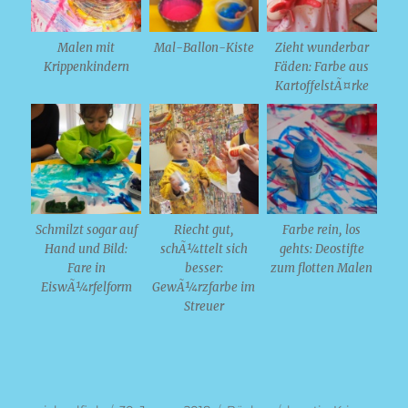
Malen mit
Mal-Ballon-Kiste
Zieht wunderbar
Krippenkindern
Fäden: Farbe aus
KartoffelstÃ¤rke
Schmilzt sogar auf
Riecht gut,
Farbe rein, los
Hand und Bild:
schÃ¼ttelt sich
gehts: Deostifte
Fare in
besser:
zum flotten Malen
EiswÃ¼rfelform
GewÃ¼rzfarbe im
Streuer