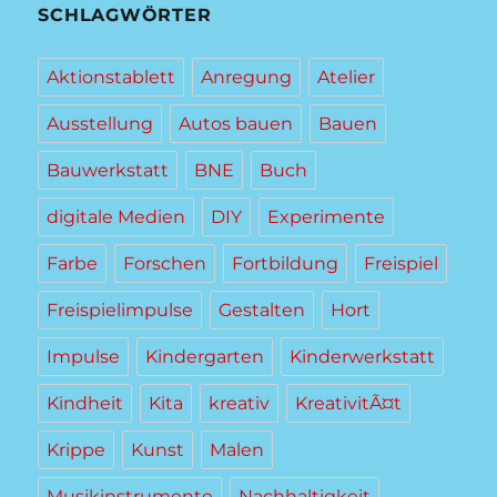
SCHLAGWÖRTER
Aktionstablett
Anregung
Atelier
Ausstellung
Autos bauen
Bauen
Bauwerkstatt
BNE
Buch
digitale Medien
DIY
Experimente
Farbe
Forschen
Fortbildung
Freispiel
Freispielimpulse
Gestalten
Hort
Impulse
Kindergarten
Kinderwerkstatt
Kindheit
Kita
kreativ
KreativitÃ¤t
Krippe
Kunst
Malen
Musikinstrumente
Nachhaltigkeit