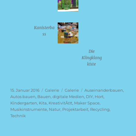
Kanisterba
ss
Die
Klingklang
kiste
Veröffentlicht
Format
Kategorien
Schlagwörter
15. Januar 2016
Galerie
Galerie
Auseinanderbauen
,
am
Autos bauen
,
Bauen
,
digitale Medien
,
DIY
,
Hort
,
Kindergarten
,
Kita
,
KreativitÃ¤t
,
Maker Space
,
Musikinstrumente
,
Natur
,
Projektarbeit
,
Recycling
,
Technik