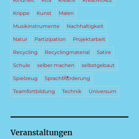
Kindheit
Kita
kreativ
KreativitÃ¤t
Krippe
Kunst
Malen
Musikinstrumente
Nachhaltigkeit
Natur
Partizipation
Projektarbeit
Recycling
Recyclingmaterial
Satire
Schule
selber machen
selbstgebaut
Spielzeug
SprachfÃ¶rderung
Teamfortbildung
Technik
Universum
Veranstaltungen