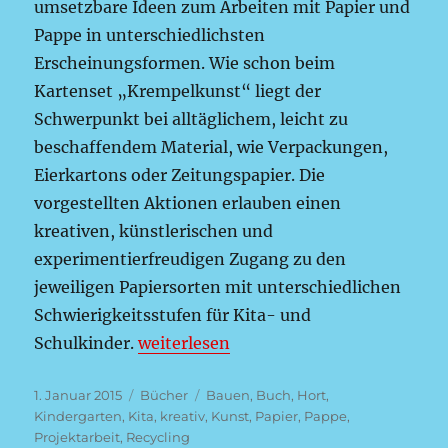
umsetzbare Ideen zum Arbeiten mit Papier und
Pappe in unterschiedlichsten
Erscheinungsformen. Wie schon beim
Kartenset „Krempelkunst“ liegt der
Schwerpunkt bei alltäglichem, leicht zu
beschaffendem Material, wie Verpackungen,
Eierkartons oder Zeitungspapier. Die
vorgestellten Aktionen erlauben einen
kreativen, künstlerischen und
experimentierfreudigen Zugang zu den
jeweiligen Papiersorten mit unterschiedlichen
Schwierigkeitsstufen für Kita- und
„Papier und Pappe – Werkstattkarten
Schulkinder.
weiterlesen
Veröffentlicht
Kategorien
Schlagwörter
1. Januar 2015
Bücher
Bauen
,
Buch
,
Hort
,
am
Kindergarten
,
Kita
,
kreativ
,
Kunst
,
Papier
,
Pappe
,
Projektarbeit
,
Recycling