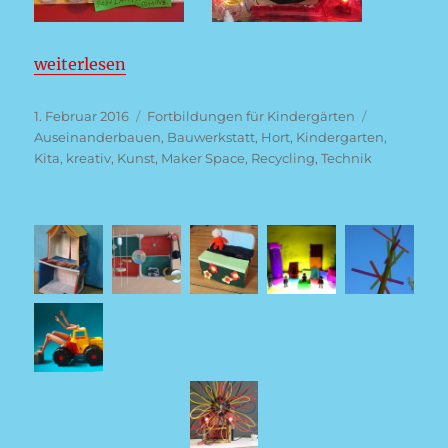
„Schrott wird lebendig: Dinge auseinandernehmen
weiterlesen
Veröffentlicht
Kategorien
Schlagwört
1. Februar 2016
Fortbildungen für Kindergärten
am
Auseinanderbauen
,
Bauwerkstatt
,
Hort
,
Kindergarten
,
Kita
,
kreativ
,
Kunst
,
Maker Space
,
Recycling
,
Technik