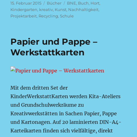
Veröffentlicht
Kategorien
Schlagwörter
15. Februar 2015
Bücher
BNE
,
Buch
,
Hort
,
am
Kindergarten
,
kreativ
,
Kunst
,
Nachhaltigkeit
,
Projektarbeit
,
Recycling
,
Schule
Papier und Pappe –
Werkstattkarten
Mit dem dritten Set der
KinderWerkstattKarten werden Kita-Ateliers
und Grundschulwerkräume zu
Kreativwerkstätten in Sachen Papier, Pappe
und Kartonagen. Auf 20 laminierten DIN-A4-
Karteikarten finden sich vielfältige, direkt