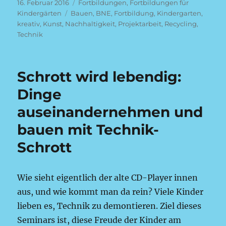
Veröffentlicht
Kategorien
16. Februar 2016
Fortbildungen
,
Fortbildungen für
am
Schlagwörter
Kindergärten
Bauen
,
BNE
,
Fortbildung
,
Kindergarten
,
kreativ
,
Kunst
,
Nachhaltigkeit
,
Projektarbeit
,
Recycling
,
Technik
Schrott wird lebendig:
Dinge
auseinandernehmen und
bauen mit Technik-
Schrott
Wie sieht eigentlich der alte CD-Player innen
aus, und wie kommt man da rein? Viele Kinder
lieben es, Technik zu demontieren. Ziel dieses
Seminars ist, diese Freude der Kinder am