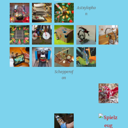
Astxylopho
n
Schepperof
on