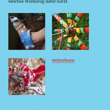
welches Werkzeug dafür nutzt.
„Die Recycling-Kunstwerksta
weiterlesen