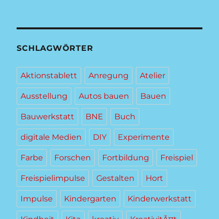
SCHLAGWÖRTER
Aktionstablett
Anregung
Atelier
Ausstellung
Autos bauen
Bauen
Bauwerkstatt
BNE
Buch
digitale Medien
DIY
Experimente
Farbe
Forschen
Fortbildung
Freispiel
Freispielimpulse
Gestalten
Hort
Impulse
Kindergarten
Kinderwerkstatt