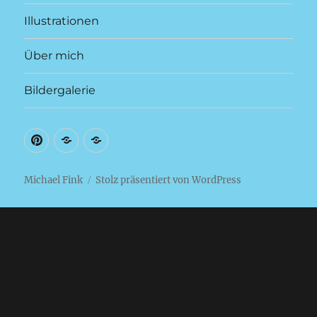
Illustrationen
Über mich
Bildergalerie
auf
auf
Galerie
Pinterest
Amazon
der
selbstgebauten
Michael Fink
Stolz präsentiert von WordPress
Musikinstrumente