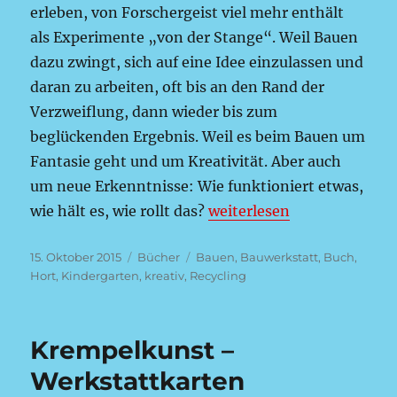
erleben, von Forschergeist viel mehr enthält
als Experimente „von der Stange“. Weil Bauen
dazu zwingt, sich auf eine Idee einzulassen und
daran zu arbeiten, oft bis an den Rand der
Verzweiflung, dann wieder bis zum
beglückenden Ergebnis. Weil es beim Bauen um
Fantasie geht und um Kreativität. Aber auch
um neue Erkenntnisse: Wie funktioniert etwas,
„Bau dich schlau – Konstr
wie hält es, wie rollt das?
weiterlesen
Veröffentlicht
Kategorien
Schlagwörter
15. Oktober 2015
Bücher
Bauen
,
Bauwerkstatt
,
Buch
,
am
Hort
,
Kindergarten
,
kreativ
,
Recycling
Krempelkunst –
Werkstattkarten