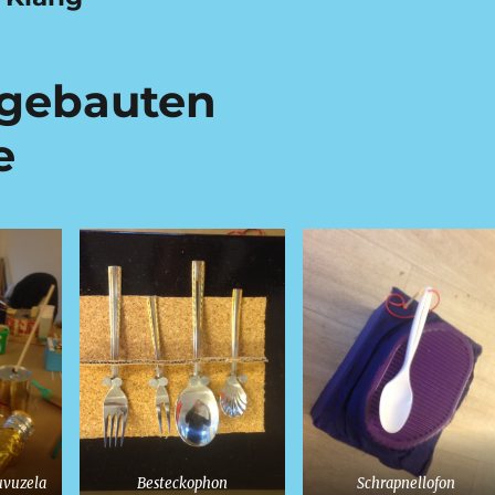
stgebauten
e
uvuzela
Besteckophon
Schrapnellofon