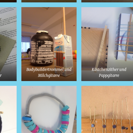
Bodybuildertrommel und
Kästchenzither und
r
Milchgitarre
Pappgitarre