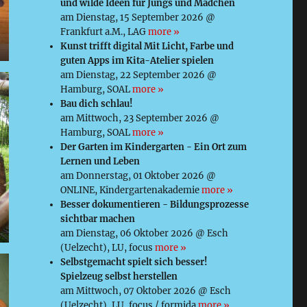
und wilde Ideen für Jungs und Mädchen
am Dienstag, 15 September 2026 @
Frankfurt a.M., LAG
more »
Kunst trifft digital Mit Licht, Farbe und
guten Apps im Kita-Atelier spielen
am Dienstag, 22 September 2026 @
Hamburg, SOAL
more »
Bau dich schlau!
am Mittwoch, 23 September 2026 @
Hamburg, SOAL
more »
Der Garten im Kindergarten - Ein Ort zum
Lernen und Leben
am Donnerstag, 01 Oktober 2026 @
ONLINE, Kindergartenakademie
more »
Besser dokumentieren - Bildungsprozesse
sichtbar machen
am Dienstag, 06 Oktober 2026 @ Esch
(Uelzecht), LU, focus
more »
Selbstgemacht spielt sich besser!
Spielzeug selbst herstellen
am Mittwoch, 07 Oktober 2026 @ Esch
(Uelzecht), LU, focus / formida
more »