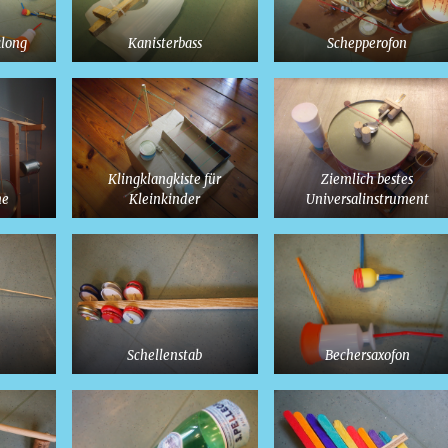
klong
Kanisterbass
Schepperofon
Klingklangkiste für
Ziemlich bestes
ne
Kleinkinder
Universalinstrument
Schellenstab
Bechersaxofon