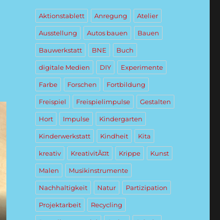
Aktionstablett
Anregung
Atelier
Ausstellung
Autos bauen
Bauen
Bauwerkstatt
BNE
Buch
digitale Medien
DIY
Experimente
Farbe
Forschen
Fortbildung
Freispiel
Freispielimpulse
Gestalten
Hort
Impulse
Kindergarten
Kinderwerkstatt
Kindheit
Kita
kreativ
KreativitÃ¤t
Krippe
Kunst
Malen
Musikinstrumente
Nachhaltigkeit
Natur
Partizipation
Projektarbeit
Recycling