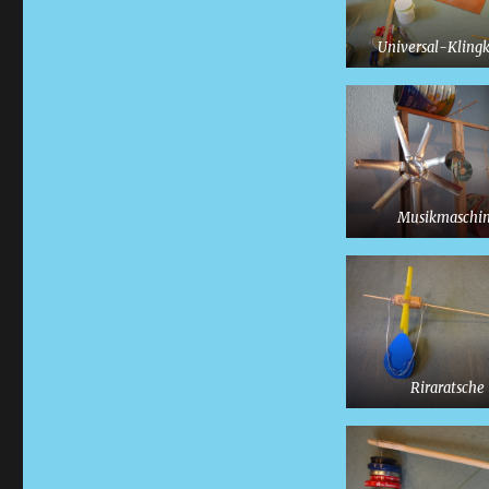
Universal-Kling
Musikmaschi
Riraratsche