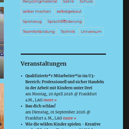
Recyclingmaterial
Satire
Schule
selber machen
selbstgebaut
Spielzeug
SprachfÃ¶rderung
Teamfortbildung
Technik
Universum
Veranstaltungen
Qualifizierte*r Mitarbeiter*in im U3-
Bereich: Professionell und sicher Handeln
in der Arbeit mit Kindern unter Drei
am Montag, 20 April 2026 @ Frankfurt
a.M., LAG
more »
Bau dich schlau!
am Dienstag, 01 September 2026 @
Frankfurt a. M., LAG
more »
Wie die wilden Kinder spielen - Kreative