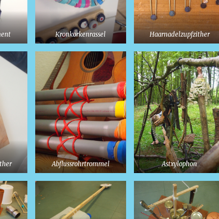
ment
Kronkorkenrassel
Haarnadelzupfzither
ther
Abflussrohrtrommel
Astxylophon