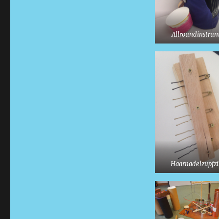
Allroundinstru
Haarnadelzupfzi