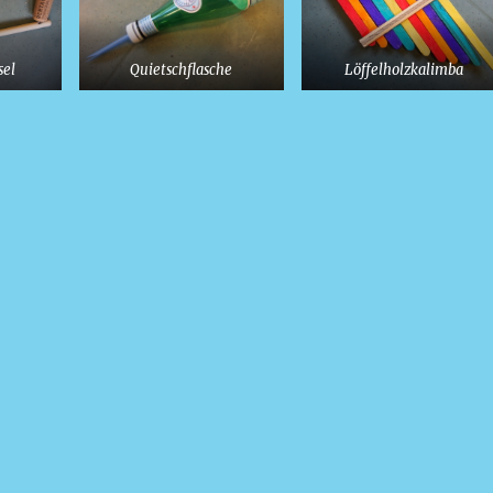
sel
Quietschflasche
Löffelholzkalimba