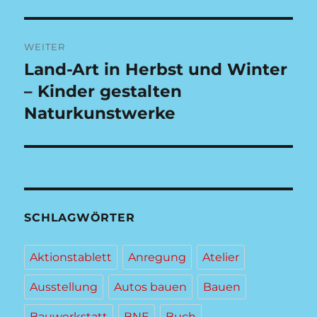
WEITER
Land-Art in Herbst und Winter
Nächster
Beitrag:
– Kinder gestalten
Naturkunstwerke
SCHLAGWÖRTER
Aktionstablett
Anregung
Atelier
Ausstellung
Autos bauen
Bauen
Bauwerkstatt
BNE
Buch