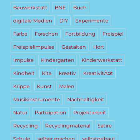
Bauwerkstatt
BNE
Buch
digitale Medien
DIY
Experimente
Farbe
Forschen
Fortbildung
Freispiel
Freispielimpulse
Gestalten
Hort
Impulse
Kindergarten
Kinderwerkstatt
Kindheit
Kita
kreativ
KreativitÃ¤t
Krippe
Kunst
Malen
Musikinstrumente
Nachhaltigkeit
Natur
Partizipation
Projektarbeit
Recycling
Recyclingmaterial
Satire
Schule
selber machen
selbstgebaut