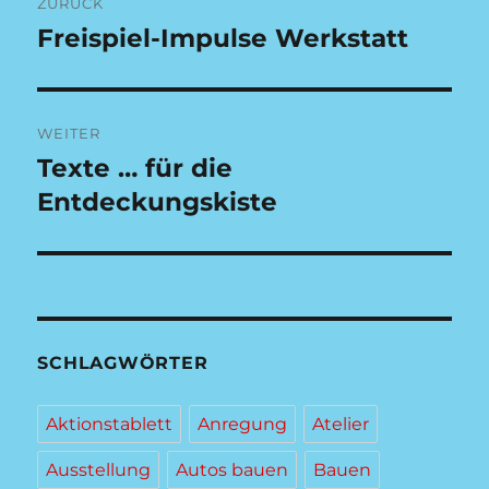
ZURÜCK
Freispiel-Impulse Werkstatt
Vorheriger
Beitrag:
WEITER
Texte … für die
Nächster
Beitrag:
Entdeckungskiste
SCHLAGWÖRTER
Aktionstablett
Anregung
Atelier
Ausstellung
Autos bauen
Bauen