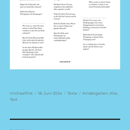
Autor
Veröffentlicht
Kategorien
Schlagwörter
michaelfink
18. Juni 2024
Texte
Kindergarten
,
Kita
,
am
Text
Beitragsnavigation