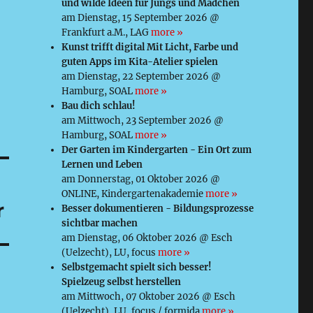
und wilde Ideen für Jungs und Mädchen
am Dienstag, 15 September 2026 @
Frankfurt a.M., LAG
more »
Kunst trifft digital Mit Licht, Farbe und
guten Apps im Kita-Atelier spielen
am Dienstag, 22 September 2026 @
Hamburg, SOAL
more »
Bau dich schlau!
am Mittwoch, 23 September 2026 @
Hamburg, SOAL
more »
Der Garten im Kindergarten - Ein Ort zum
Lernen und Leben
am Donnerstag, 01 Oktober 2026 @
ONLINE, Kindergartenakademie
more »
r
Besser dokumentieren - Bildungsprozesse
sichtbar machen
am Dienstag, 06 Oktober 2026 @ Esch
(Uelzecht), LU, focus
more »
Selbstgemacht spielt sich besser!
Spielzeug selbst herstellen
am Mittwoch, 07 Oktober 2026 @ Esch
(Uelzecht), LU, focus / formida
more »