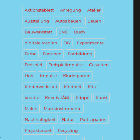
Aktionstablett
Anregung
Atelier
Ausstellung
Autos bauen
Bauen
Bauwerkstatt
BNE
Buch
digitale Medien
DIY
Experimente
Farbe
Forschen
Fortbildung
Freispiel
Freispielimpulse
Gestalten
Hort
Impulse
Kindergarten
Kinderwerkstatt
Kindheit
Kita
kreativ
KreativitÃ¤t
Krippe
Kunst
Malen
Musikinstrumente
n
Nachhaltigkeit
Natur
Partizipation
Projektarbeit
Recycling
i