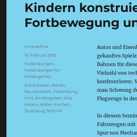
Kindern konstrui
Fortbewegung un
Autor
michaelfink
Autos und Eisen
Veröffentlicht
16. Februar 2016
gekauftes Spielz
am
Kategorien
Fortbildungen
,
Bahnen für dies
Fortbildungen für
Vielzahl von te
Kindergärten
konfrontieren: 
Schlagwörter
Autos bauen
,
Bauen
,
man Schwung du
Bauwerkstatt
,
Fortbildung
,
Hort
,
Kindergarten
,
Kita
,
Flugzeuge in de
kreativ
,
selber machen
,
Spielzeug
,
Technik
In diesem Semi
Fahrzeugen mit 
Spur von Mechan