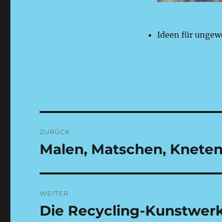
Ideen für ungew
Beitragsnavigation
ZURÜCK
Malen, Matschen, Kneten 
Vorheriger
Beitrag:
WEITER
Die Recycling-Kunstwerk
Nächster