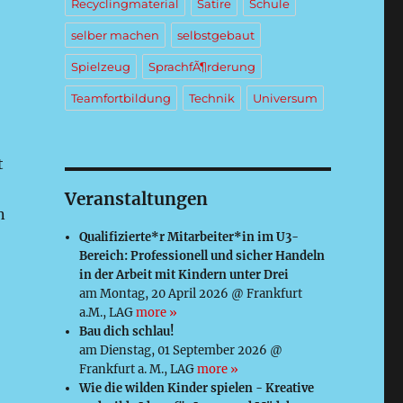
Recyclingmaterial
Satire
Schule
selber machen
selbstgebaut
Spielzeug
SprachfÃ¶rderung
Teamfortbildung
Technik
Universum
t
Veranstaltungen
n
Qualifizierte*r Mitarbeiter*in im U3-
Bereich: Professionell und sicher Handeln
in der Arbeit mit Kindern unter Drei
am Montag, 20 April 2026 @ Frankfurt
a.M., LAG
more »
Bau dich schlau!
am Dienstag, 01 September 2026 @
Frankfurt a. M., LAG
more »
Wie die wilden Kinder spielen - Kreative