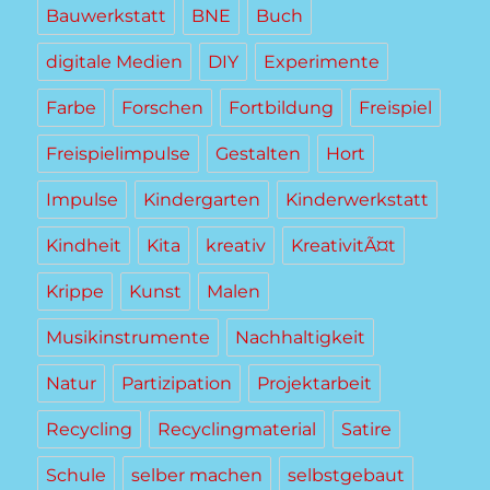
Bauwerkstatt
BNE
Buch
digitale Medien
DIY
Experimente
Farbe
Forschen
Fortbildung
Freispiel
Freispielimpulse
Gestalten
Hort
Impulse
Kindergarten
Kinderwerkstatt
Kindheit
Kita
kreativ
KreativitÃ¤t
Krippe
Kunst
Malen
Musikinstrumente
Nachhaltigkeit
Natur
Partizipation
Projektarbeit
Recycling
Recyclingmaterial
Satire
Schule
selber machen
selbstgebaut