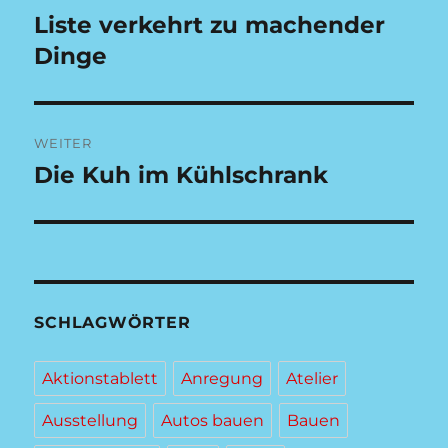
Liste verkehrt zu machender
Vorheriger
Beitrag:
Dinge
WEITER
Die Kuh im Kühlschrank
Nächster
Beitrag:
SCHLAGWÖRTER
Aktionstablett
Anregung
Atelier
Ausstellung
Autos bauen
Bauen