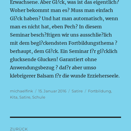
Erwachsene. Aber Gl?ck, was ist das eigentlich?
Woher bekommt man es? Muss man einfach
Gl?ck haben? Und hat man automatisch, wenn
man es nicht hat, eben Pech? In diesem
Seminar besch?ftigen wir uns ausschlie?lich
mit dem begl?ckendsten Fortbildungsthema ?
berhaupt, dem Gl?ck. Ein Seminar f?r gl?cklich
glucksende Glucken! Garantiert ohne
Anwendungsbezug ? daf?r aber umso
klebrigerer Balsam f?r die wunde Erzieherseele.
Autor
Veröffentlicht
Kategorien
Schlagwörter
michaelfink
15. Januar 2016
Satire
Fortbildung
,
am
Kita
,
Satire
,
Schule
Beitragsnavigation
ZURÜCK